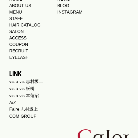
ABOUT US
BLOG
MENU
INSTAGRAM
STAFF
HAIR CATALOG
SALON
ACCESS
COUPON
RECRUIT
EYELASH
LINK
vis à vis 志村坂上
vis à vis 板橋
vis à vis 本蓮沼
A/Z
Faire 志村坂上
COM GROUP