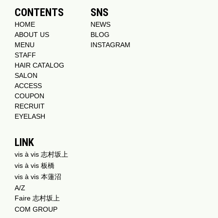
CONTENTS
SNS
HOME
NEWS
ABOUT US
BLOG
MENU
INSTAGRAM
STAFF
HAIR CATALOG
SALON
ACCESS
COUPON
RECRUIT
EYELASH
LINK
vis à vis 志村坂上
vis à vis 板橋
vis à vis 本蓮沼
A/Z
Faire 志村坂上
COM GROUP