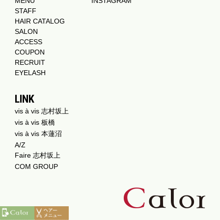
MENU
INSTAGRAM
STAFF
HAIR CATALOG
SALON
ACCESS
COUPON
RECRUIT
EYELASH
LINK
vis à vis 志村坂上
vis à vis 板橋
vis à vis 本蓮沼
A/Z
Faire 志村坂上
COM GROUP