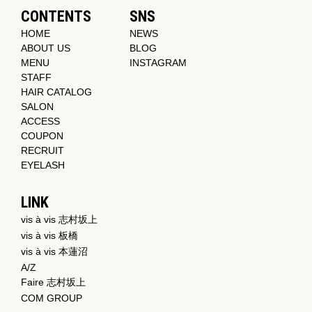
CONTENTS
SNS
HOME
NEWS
ABOUT US
BLOG
MENU
INSTAGRAM
STAFF
HAIR CATALOG
SALON
ACCESS
COUPON
RECRUIT
EYELASH
LINK
vis à vis 志村坂上
vis à vis 板橋
vis à vis 本蓮沼
A/Z
Faire 志村坂上
COM GROUP