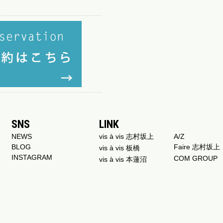
SNS
LINK
NEWS
vis à vis 志村坂上
A/Z
BLOG
Faire 志村坂上
vis à vis 板橋
INSTAGRAM
COM GROUP
vis à vis 本蓮沼