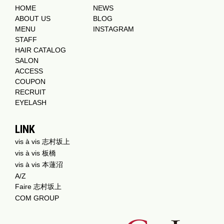
HOME
NEWS
ABOUT US
BLOG
MENU
INSTAGRAM
STAFF
HAIR CATALOG
SALON
ACCESS
COUPON
RECRUIT
EYELASH
LINK
vis à vis 志村坂上
vis à vis 板橋
vis à vis 本蓮沼
A/Z
Faire 志村坂上
COM GROUP