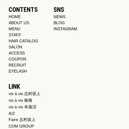
CONTENTS
SNS
HOME
NEWS
ABOUT US
BLOG
MENU
INSTAGRAM
STAFF
HAIR CATALOG
SALON
ACCESS
COUPON
RECRUIT
EYELASH
LINK
vis à vis 志村坂上
vis à vis 板橋
vis à vis 本蓮沼
A/Z
Faire 志村坂上
COM GROUP