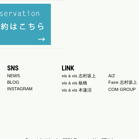
SNS
LINK
NEWS
vis à vis 志村坂上
A/Z
BLOG
Faire 志村坂上
vis à vis 板橋
INSTAGRAM
COM GROUP
vis à vis 本蓮沼