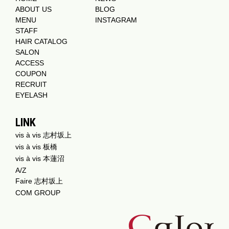
ABOUT US
BLOG
MENU
INSTAGRAM
STAFF
HAIR CATALOG
SALON
ACCESS
COUPON
RECRUIT
EYELASH
LINK
vis à vis 志村坂上
vis à vis 板橋
vis à vis 本蓮沼
A/Z
Faire 志村坂上
COM GROUP