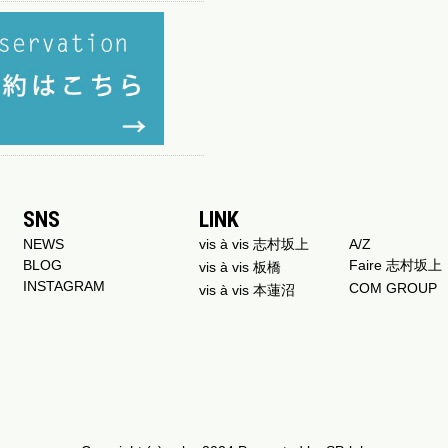
SNS
LINK
NEWS
vis à vis 志村坂上
A/Z
BLOG
Faire 志村坂上
vis à vis 板橋
INSTAGRAM
COM GROUP
vis à vis 本蓮沼