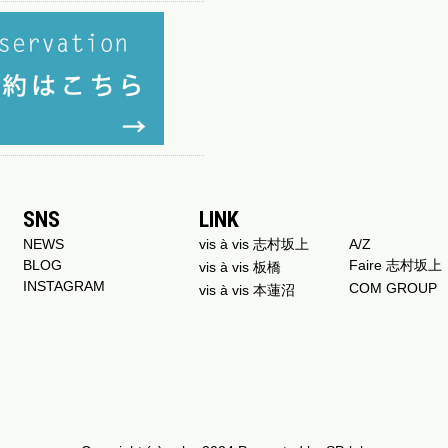
SNS
LINK
NEWS
vis à vis 志村坂上
A/Z
BLOG
Faire 志村坂上
vis à vis 板橋
INSTAGRAM
COM GROUP
vis à vis 本蓮沼