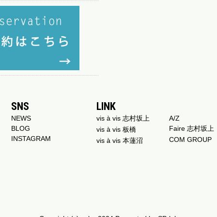
SNS
LINK
NEWS
vis à vis 志村坂上
A/Z
BLOG
Faire 志村坂上
vis à vis 板橋
INSTAGRAM
COM GROUP
vis à vis 本蓮沼