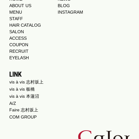
ABOUT US
BLOG
MENU
INSTAGRAM
STAFF
HAIR CATALOG
SALON
ACCESS
COUPON
RECRUIT
EYELASH
LINK
vis à vis 志村坂上
vis à vis 板橋
vis à vis 本蓮沼
A/Z
Faire 志村坂上
COM GROUP