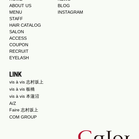
ABOUT US
BLOG
MENU
INSTAGRAM
STAFF
HAIR CATALOG
SALON
ACCESS
COUPON
RECRUIT
EYELASH
LINK
vis à vis 志村坂上
vis à vis 板橋
vis à vis 本蓮沼
A/Z
Faire 志村坂上
COM GROUP