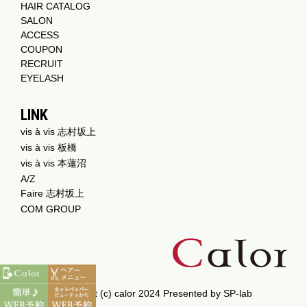
HAIR CATALOG
SALON
ACCESS
COUPON
RECRUIT
EYELASH
LINK
vis à vis 志村坂上
vis à vis 板橋
vis à vis 本蓮沼
A/Z
Faire 志村坂上
COM GROUP
Copyright (c) calor 2024 Presented by
SP-lab