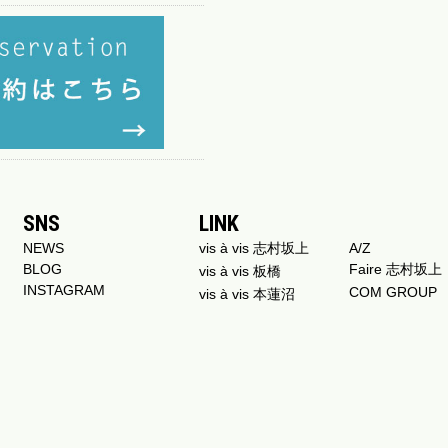
SNS
LINK
NEWS
vis à vis 志村坂上
A/Z
BLOG
Faire 志村坂上
vis à vis 板橋
INSTAGRAM
COM GROUP
vis à vis 本蓮沼