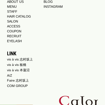
ABOUT US
BLOG
MENU
INSTAGRAM
STAFF
HAIR CATALOG
SALON
ACCESS
COUPON
RECRUIT
EYELASH
LINK
vis à vis 志村坂上
vis à vis 板橋
vis à vis 本蓮沼
A/Z
Faire 志村坂上
COM GROUP