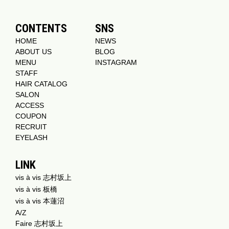
CONTENTS
SNS
HOME
NEWS
ABOUT US
BLOG
MENU
INSTAGRAM
STAFF
HAIR CATALOG
SALON
ACCESS
COUPON
RECRUIT
EYELASH
LINK
vis à vis 志村坂上
vis à vis 板橋
vis à vis 本蓮沼
A/Z
Faire 志村坂上