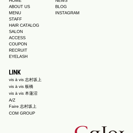
HOME
NEWS
ABOUT US
BLOG
MENU
INSTAGRAM
STAFF
HAIR CATALOG
SALON
ACCESS
COUPON
RECRUIT
EYELASH
LINK
vis à vis 志村坂上
vis à vis 板橋
vis à vis 本蓮沼
A/Z
Faire 志村坂上
COM GROUP