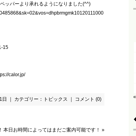
ッパーより承れるようになりました(^^)
s=H000485868&sk=02&vos=dhpbrmgmk10120111000
-15
ps://calor.jp/
月 1日 ｜ カテゴリー：
トピックス
｜
コメント (0)
！
本日お時間によってはまだご案内可能です！
»