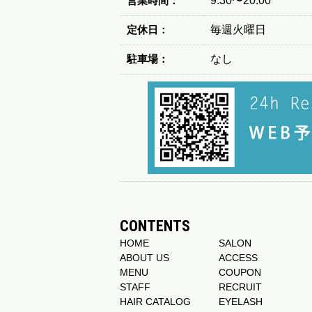
営業時間：
9:30〜20:00
定休日：
毎週火曜日
駐車場：
なし
CONTENTS
HOME
SALON
ABOUT US
ACCESS
MENU
COUPON
STAFF
RECRUIT
HAIR CATALOG
EYELASH