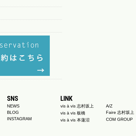
SNS
LINK
NEWS
vis à vis 志村坂上
A/Z
BLOG
Faire 志村坂上
vis à vis 板橋
INSTAGRAM
COM GROUP
vis à vis 本蓮沼