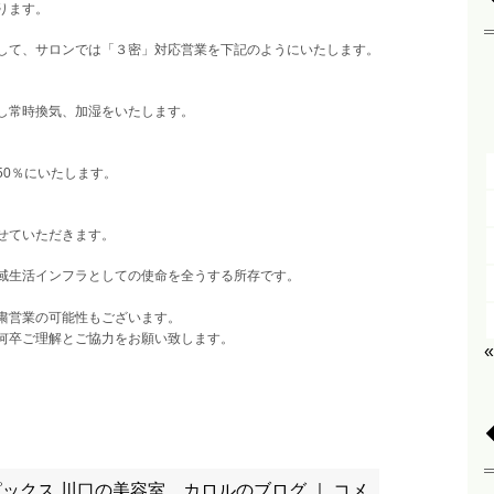
ります。
して、サロンでは「３密」対応営業を下記のようにいたします。
し常時換気、加湿をいたします。
50％にいたします。
せていただきます。
域生活インフラとしての使命を全うする所存です。
粛営業の可能性もございます。
何卒ご理解とご協力をお願い致します。
ピックス
,
川口の美容室 カロルのブログ
｜
コメ