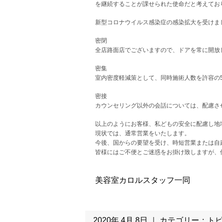
を継続することが課せられた使命だと考えてお
新型コロナウイルス感染症の感染拡大を受けま
密閉
全店路面店でございますので、ドアを常に開放
密集
室内密度軽減策として、同時施術人数を許容の
密接
カウンセリング以外の会話については、配慮さ
以上のようにお客様、私どもの安全に配慮し地
現状では、通常営業をいたします。
今後、国からの要望を受け、時短営業または自
皆様にはご不便とご迷惑をお掛け致しますが、
美容室カロルスタッフ一同
2020年 4月 8日 ｜ カテゴリー：
ト