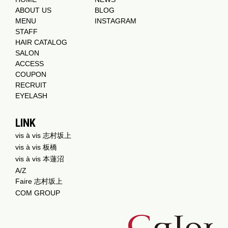
ABOUT US
BLOG
MENU
INSTAGRAM
STAFF
HAIR CATALOG
SALON
ACCESS
COUPON
RECRUIT
EYELASH
LINK
vis à vis 志村坂上
vis à vis 板橋
vis à vis 本蓮沼
A/Z
Faire 志村坂上
COM GROUP