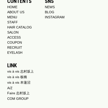
CONTENTS
SNS
HOME
NEWS
ABOUT US
BLOG
MENU
INSTAGRAM
STAFF
HAIR CATALOG
SALON
ACCESS
COUPON
RECRUIT
EYELASH
LINK
vis à vis 志村坂上
vis à vis 板橋
vis à vis 本蓮沼
A/Z
Faire 志村坂上
COM GROUP