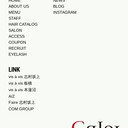
HOME
NEWS
ABOUT US
BLOG
MENU
INSTAGRAM
STAFF
HAIR CATALOG
SALON
ACCESS
COUPON
RECRUIT
EYELASH
LINK
vis à vis 志村坂上
vis à vis 板橋
vis à vis 本蓮沼
A/Z
Faire 志村坂上
COM GROUP