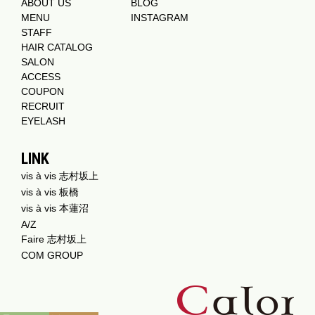
ABOUT US
BLOG
MENU
INSTAGRAM
STAFF
HAIR CATALOG
SALON
ACCESS
COUPON
RECRUIT
EYELASH
LINK
vis à vis 志村坂上
vis à vis 板橋
vis à vis 本蓮沼
A/Z
Faire 志村坂上
COM GROUP