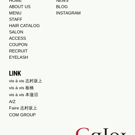
HOME
NEWS
ABOUT US
BLOG
MENU
INSTAGRAM
STAFF
HAIR CATALOG
SALON
ACCESS
COUPON
RECRUIT
EYELASH
LINK
vis à vis 志村坂上
vis à vis 板橋
vis à vis 本蓮沼
A/Z
Faire 志村坂上
COM GROUP