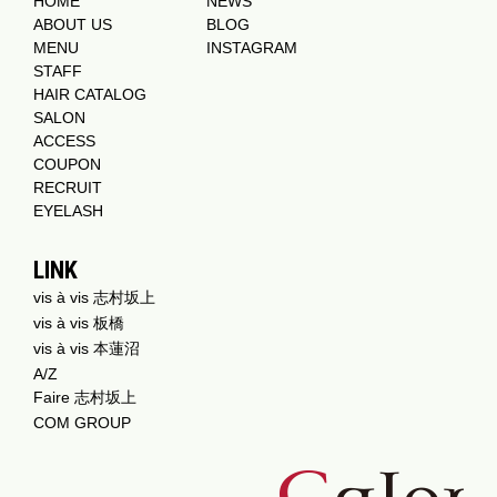
HOME
NEWS
ABOUT US
BLOG
MENU
INSTAGRAM
STAFF
HAIR CATALOG
SALON
ACCESS
COUPON
RECRUIT
EYELASH
LINK
vis à vis 志村坂上
vis à vis 板橋
vis à vis 本蓮沼
A/Z
Faire 志村坂上
COM GROUP