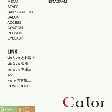
MENU
INSTAGRAM
STAFF
HAIR CATALOG
SALON
ACCESS
COUPON
RECRUIT
EYELASH
LINK
vis à vis 志村坂上
vis à vis 板橋
vis à vis 本蓮沼
A/Z
Faire 志村坂上
COM GROUP