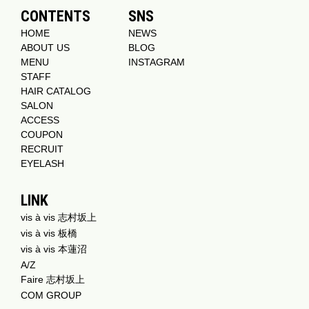
CONTENTS
SNS
HOME
NEWS
ABOUT US
BLOG
MENU
INSTAGRAM
STAFF
HAIR CATALOG
SALON
ACCESS
COUPON
RECRUIT
EYELASH
LINK
vis à vis 志村坂上
vis à vis 板橋
vis à vis 本蓮沼
A/Z
Faire 志村坂上
COM GROUP