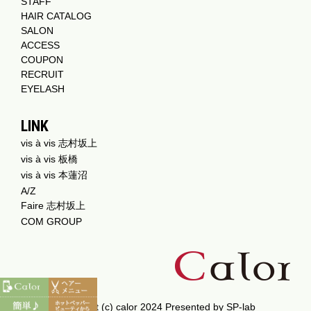
STAFF
HAIR CATALOG
SALON
ACCESS
COUPON
RECRUIT
EYELASH
LINK
vis à vis 志村坂上
vis à vis 板橋
vis à vis 本蓮沼
A/Z
Faire 志村坂上
COM GROUP
Copyright (c) calor 2024 Presented by
SP-lab