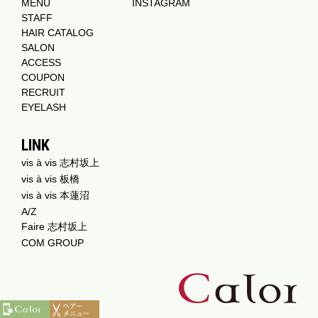
MENU
INSTAGRAM
STAFF
HAIR CATALOG
SALON
ACCESS
COUPON
RECRUIT
EYELASH
LINK
vis à vis 志村坂上
vis à vis 板橋
vis à vis 本蓮沼
A/Z
Faire 志村坂上
COM GROUP