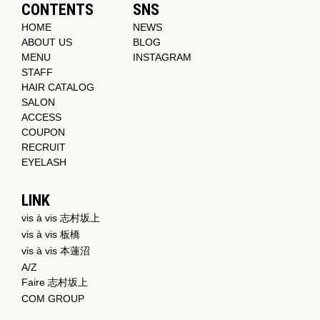
CONTENTS
SNS
HOME
NEWS
ABOUT US
BLOG
MENU
INSTAGRAM
STAFF
HAIR CATALOG
SALON
ACCESS
COUPON
RECRUIT
EYELASH
LINK
vis à vis 志村坂上
vis à vis 板橋
vis à vis 本蓮沼
A/Z
Faire 志村坂上
COM GROUP