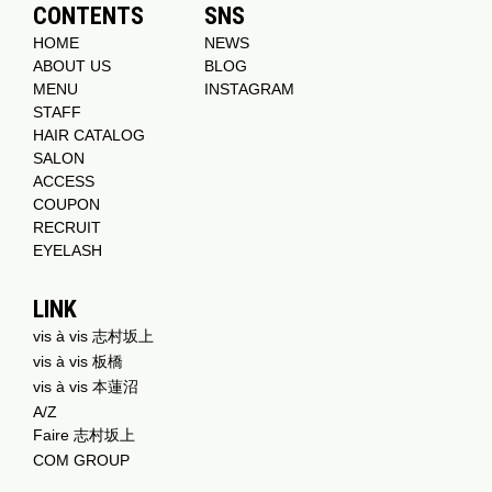
CONTENTS
SNS
HOME
NEWS
ABOUT US
BLOG
MENU
INSTAGRAM
STAFF
HAIR CATALOG
SALON
ACCESS
COUPON
RECRUIT
EYELASH
LINK
vis à vis 志村坂上
vis à vis 板橋
vis à vis 本蓮沼
A/Z
Faire 志村坂上
COM GROUP