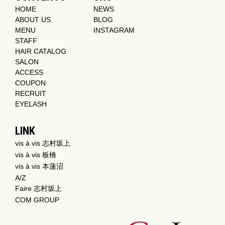
HOME
NEWS
ABOUT US
BLOG
MENU
INSTAGRAM
STAFF
HAIR CATALOG
SALON
ACCESS
COUPON
RECRUIT
EYELASH
LINK
vis à vis 志村坂上
vis à vis 板橋
vis à vis 本蓮沼
A/Z
Faire 志村坂上
COM GROUP