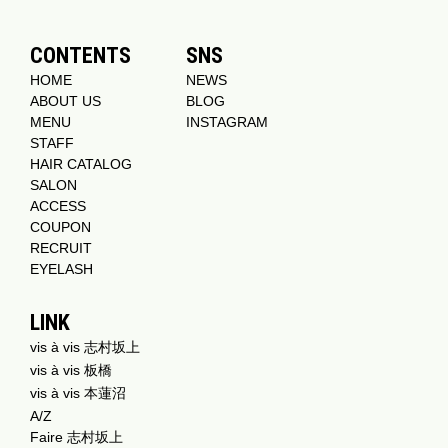
CONTENTS
SNS
HOME
NEWS
ABOUT US
BLOG
MENU
INSTAGRAM
STAFF
HAIR CATALOG
SALON
ACCESS
COUPON
RECRUIT
EYELASH
LINK
vis à vis 志村坂上
vis à vis 板橋
vis à vis 本蓮沼
A/Z
Faire 志村坂上