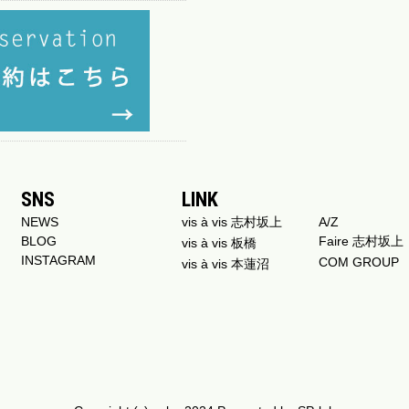
SNS
LINK
NEWS
vis à vis 志村坂上
A/Z
BLOG
Faire 志村坂上
vis à vis 板橋
INSTAGRAM
COM GROUP
vis à vis 本蓮沼