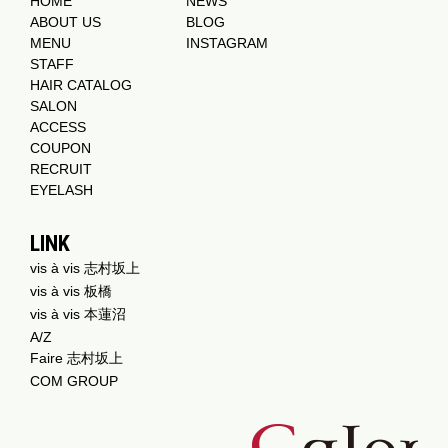
HOME
NEWS
ABOUT US
BLOG
MENU
INSTAGRAM
STAFF
HAIR CATALOG
SALON
ACCESS
COUPON
RECRUIT
EYELASH
LINK
vis à vis 志村坂上
vis à vis 板橋
vis à vis 本蓮沼
A/Z
Faire 志村坂上
COM GROUP