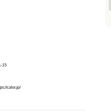
-15
ps://calor.jp/