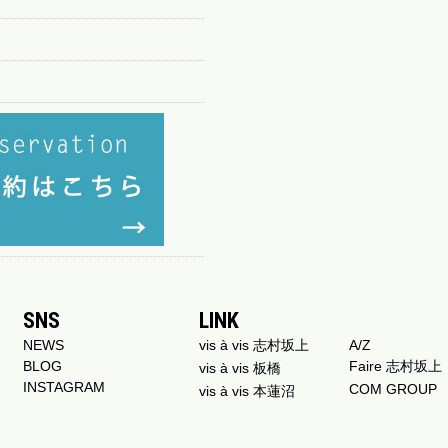
SNS
LINK
NEWS
vis à vis 志村坂上
A/Z
BLOG
Faire 志村坂上
vis à vis 板橋
INSTAGRAM
COM GROUP
vis à vis 本蓮沼