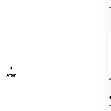
⇓
After