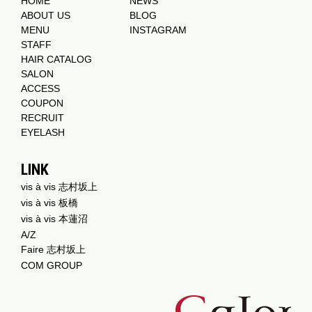
HOME
NEWS
ABOUT US
BLOG
MENU
INSTAGRAM
STAFF
HAIR CATALOG
SALON
ACCESS
COUPON
RECRUIT
EYELASH
LINK
vis à vis 志村坂上
vis à vis 板橋
vis à vis 本蓮沼
A/Z
Faire 志村坂上
COM GROUP