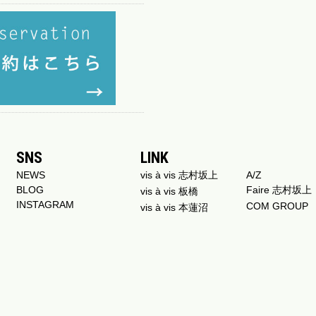
SNS
LINK
NEWS
vis à vis 志村坂上
A/Z
BLOG
Faire 志村坂上
vis à vis 板橋
INSTAGRAM
COM GROUP
vis à vis 本蓮沼