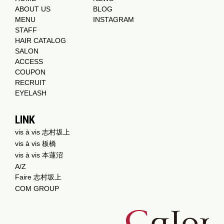
ABOUT US
BLOG
MENU
INSTAGRAM
STAFF
HAIR CATALOG
SALON
ACCESS
COUPON
RECRUIT
EYELASH
LINK
vis à vis 志村坂上
vis à vis 板橋
vis à vis 本蓮沼
A/Z
Faire 志村坂上
COM GROUP