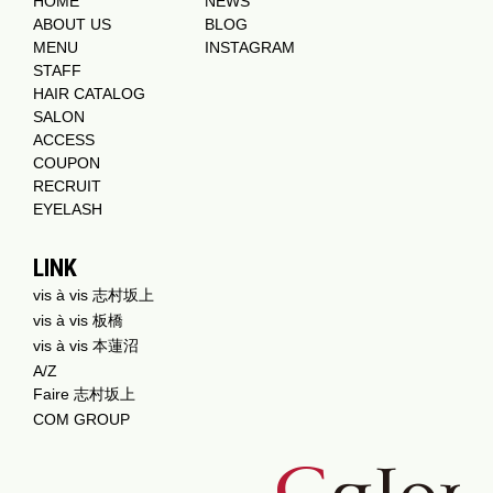
HOME
NEWS
ABOUT US
BLOG
MENU
INSTAGRAM
STAFF
HAIR CATALOG
SALON
ACCESS
COUPON
RECRUIT
EYELASH
LINK
vis à vis 志村坂上
vis à vis 板橋
vis à vis 本蓮沼
A/Z
Faire 志村坂上
COM GROUP