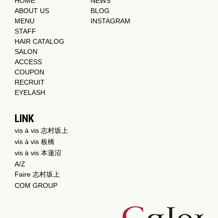
HOME
NEWS
ABOUT US
BLOG
MENU
INSTAGRAM
STAFF
HAIR CATALOG
SALON
ACCESS
COUPON
RECRUIT
EYELASH
LINK
vis à vis 志村坂上
vis à vis 板橋
vis à vis 本蓮沼
A/Z
Faire 志村坂上
COM GROUP