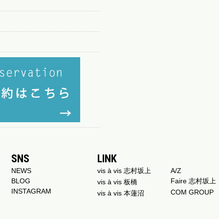
SNS
LINK
NEWS
vis à vis 志村坂上
A/Z
BLOG
Faire 志村坂上
vis à vis 板橋
INSTAGRAM
COM GROUP
vis à vis 本蓮沼