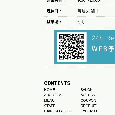
営業時間：
9:30〜20:00
定休日：
毎週火曜日
駐車場：
なし
CONTENTS
HOME
SALON
ABOUT US
ACCESS
MENU
COUPON
STAFF
RECRUIT
HAIR CATALOG
EYELASH