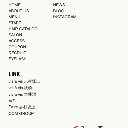
HOME
NEWS
ABOUT US
BLOG
MENU
INSTAGRAM
STAFF
HAIR CATALOG
SALON
ACCESS
COUPON
RECRUIT
EYELASH
LINK
vis à vis 志村坂上
vis à vis 板橋
vis à vis 本蓮沼
A/Z
Faire 志村坂上
COM GROUP