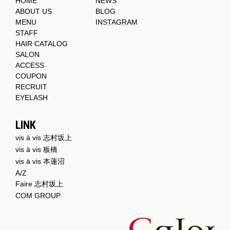
HOME
NEWS
ABOUT US
BLOG
MENU
INSTAGRAM
STAFF
HAIR CATALOG
SALON
ACCESS
COUPON
RECRUIT
EYELASH
LINK
vis à vis 志村坂上
vis à vis 板橋
vis à vis 本蓮沼
A/Z
Faire 志村坂上
COM GROUP