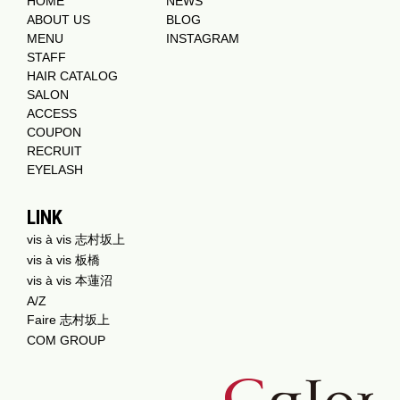
HOME
NEWS
ABOUT US
BLOG
MENU
INSTAGRAM
STAFF
HAIR CATALOG
SALON
ACCESS
COUPON
RECRUIT
EYELASH
LINK
vis à vis 志村坂上
vis à vis 板橋
vis à vis 本蓮沼
A/Z
Faire 志村坂上
COM GROUP