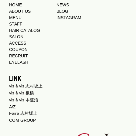
HOME
NEWS
ABOUT US
BLOG
MENU
INSTAGRAM
STAFF
HAIR CATALOG
SALON
ACCESS
COUPON
RECRUIT
EYELASH
LINK
vis à vis 志村坂上
vis à vis 板橋
vis à vis 本蓮沼
A/Z
Faire 志村坂上
COM GROUP