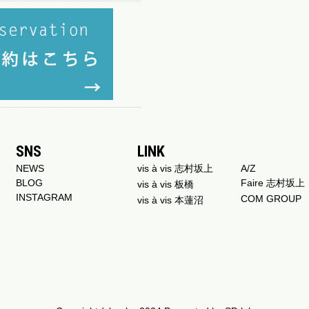
SNS
LINK
NEWS
vis à vis 志村坂上
A/Z
BLOG
Faire 志村坂上
vis à vis 板橋
INSTAGRAM
COM GROUP
vis à vis 本蓮沼