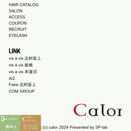
HAIR CATALOG
SALON
ACCESS
COUPON
RECRUIT
EYELASH
LINK
vis à vis 志村坂上
vis à vis 板橋
vis à vis 本蓮沼
A/Z
Faire 志村坂上
COM GROUP
Copyright (c) calor 2024 Presented by
SP-lab